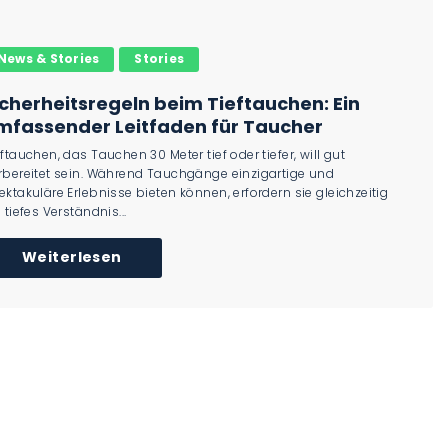
News & Stories
Stories
icherheitsregeln beim Tieftauchen: Ein
mfassender Leitfaden für Taucher
eftauchen, das Tauchen 30 Meter tief oder tiefer, will gut
rbereitet sein. Während Tauchgänge einzigartige und
ektakuläre Erlebnisse bieten können, erfordern sie gleichzeitig
 tiefes Verständnis...
Weiterlesen