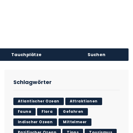
Tauchplätze
Suchen
Schlagwörter
Atlantischer Ozean
Attraktionen
Fauna
Flora
Gefahren
Indischer Ozean
Mittelmeer
Pazifischer Ozean
Tipps
Tourismus