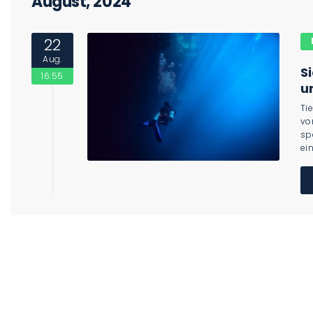
August, 2024
22
Aug.
S
16:55
u
Ti
vo
sp
ein