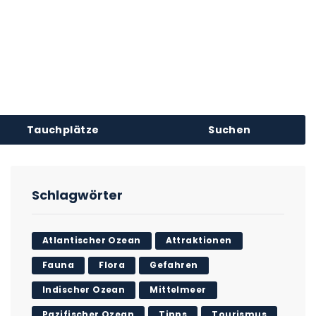
Tauchplätze
Suchen
Schlagwörter
Atlantischer Ozean
Attraktionen
Fauna
Flora
Gefahren
Indischer Ozean
Mittelmeer
Pazifischer Ozean
Tipps
Tourismus