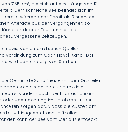
von 7,65 km², die sich auf eine Länge von 10
rteilt. Der fischreiche See befindet sich im
 bereits während der Eiszeit als Rinnensee
eichen Artefakte aus der Vergangenheit so
fläche entdecken Taucher hier alte
nahezu vergessene Zeitzeugen.
ee sowie von unterirdischen Quellen.
ine Verbindung zum Oder-Havel-Kanal. Der
nd wird daher häufig von Schiffen
 die Gemeinde Schorfheide mit den Ortsteilen
 haben sich als beliebte Urlaubsziele
 Erlebnis, sondern auch der Blick auf diesen.
 oder Übernachtung im Hotel oder in der
chkeiten sorgen dafür, dass die Auszeit am
eibt. Mit insgesamt acht offiziellen
tränden kann der See vom Ufer aus entdeckt