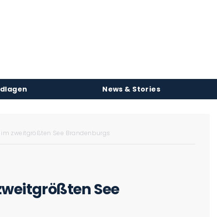
ndlagen
News & Stories
n im zweitgrößten See Brandenburgs
zweitgrößten See