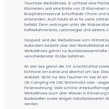
Tauchsee Werbellinsee. Er umfasst eine Fläche 
Kilometern und eine Breite von 1,5 Kilometern ve
Biosphärenreservat Schorfheide-Chorin und ist
entstanden. Auch heute ist er für seine zahlr
beliebt. Denn verborgen unter der Wasserober
Kaffeekahnwracks, Lastensegler und weitere, 
Gespeist wird der Werbellinsee vom Grimnitzs
Außerdem besteht über den Werbellinkanal e
Werbellinsee gehört zur Bundeswasserstraße u
verschiedenster Größe befahren.
An den See grenzt der Ort Joachimsthal sowie
Eichhorst am Kanal und Altenhof am See. Diese
etabliert. Nicht nur das Tauchen im See ist ein
Ob Camping mit Zelt, Wohnmobil oder -wagen
Ferienwohnung: Viele schöne Unterkunftsmögli
Werbellinsee auch über Wasser in Erinnerung bl
Badestellen sowie einigen naturbelassenen S
werden.