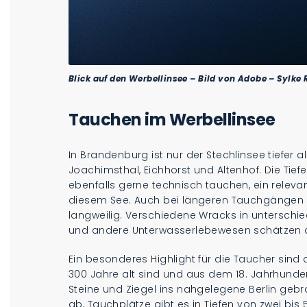
Blick auf den Werbellinsee – Bild von Adobe – Sylke
Tauchen im Werbellinsee
In Brandenburg ist nur der Stechlinsee tiefer 
Joachimsthal, Eichhorst und Altenhof. Die Tiefe
ebenfalls gerne technisch tauchen, ein rele
diesem See. Auch bei längeren Tauchgängen wi
langweilig. Verschiedene Wracks in unterschied
und andere Unterwasserlebewesen schätzen 
Ein besonderes Highlight für die Taucher sind d
300 Jahre alt sind und aus dem 18. Jahrhunder
Steine und Ziegel ins nahgelegene Berlin gebrach
ab, Tauchplätze gibt es in Tiefen von zwei bis 