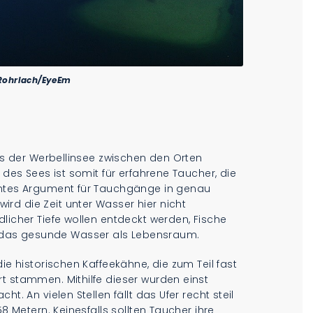
 Rohrlach/EyeEm
als der Werbellinsee zwischen den Orten
 des Sees ist somit für erfahrene Taucher, die
vantes Argument für Tauchgänge in genau
rd die Zeit unter Wasser hier nicht
licher Tiefe wollen entdeckt werden, Fische
das gesunde Wasser als Lebensraum.
ie historischen Kaffeekähne, die zum Teil fast
t stammen. Mithilfe dieser wurden einst
t. An vielen Stellen fällt das Ufer recht steil
58 Metern. Keinesfalls sollten Taucher ihre