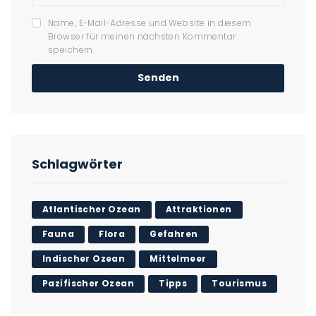
Name, E-Mail-Adresse und Website in diesem
Browser für meinen nächsten Kommentar
speichern.
Schlagwörter
Atlantischer Ozean
Attraktionen
Fauna
Flora
Gefahren
Indischer Ozean
Mittelmeer
Pazifischer Ozean
Tipps
Tourismus