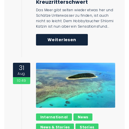
Kreuzritterschwert
Das Meer gibt selten wieder etwas her und
Schätze Unterwasser zu finden, ist auch
nicht so leicht. Dem Hobbytaucher Shlomi
Katzin ist nun aber ein Sensationsfund...
Weiterlesen
31
Aug.
10:49
International
News
News & Stories
Stories