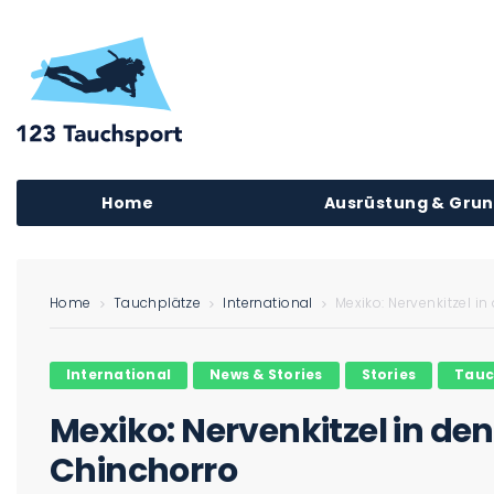
Home
Ausrüstung & Gru
Home
Tauchplätze
International
Mexiko: Nervenkitzel 
International
News & Stories
Stories
Tauc
Mexiko: Nervenkitzel in d
Chinchorro