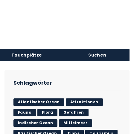
Tauchplätze
Suchen
Schlagwörter
Atlantischer Ozean
Attraktionen
Fauna
Flora
Gefahren
Indischer Ozean
Mittelmeer
Pazifischer Ozean
Tipps
Tourismus