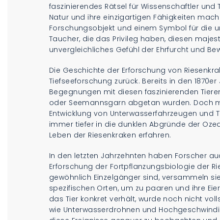
faszinierendes Rätsel für Wissenschaftler und
Natur und ihre einzigartigen Fähigkeiten mach
Forschungsobjekt und einem Symbol für die un
Taucher, die das Privileg haben, diesen majes
unvergleichliches Gefühl der Ehrfurcht und Be
Die Geschichte der Erforschung von Riesenkrak
Tiefseeforschung zurück. Bereits in den 1870er
Begegnungen mit diesen faszinierenden Tieren
oder Seemannsgarn abgetan wurden. Doch mit
Entwicklung von Unterwasserfahrzeugen und 
immer tiefer in die dunklen Abgründe der Oz
Leben der Riesenkraken erfahren.
In den letzten Jahrzehnten haben Forscher au
Erforschung der Fortpflanzungsbiologie der R
gewöhnlich Einzelgänger sind, versammeln sie
spezifischen Orten, um zu paaren und ihre E
das Tier konkret verhält, wurde noch nicht vo
wie Unterwasserdrohnen und Hochgeschwindig