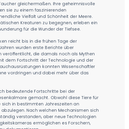
 Taucher gleichermaßen. Ihre geheimnisvolle
en sie zu einem faszinierenden
endliche Vielfalt und Schönheit der Meere.
tätischen Kreaturen zu begegnen, erleben ein
wunderung für die Wunder der Tiefsee.
en reicht bis in die frühen Tage der
 Jahren wurden erste Berichte über
 veröffentlicht, die damals noch als Mythen
 dem Fortschritt der Technologie und der
Tauchausrüstungen konnten Wissenschaftler
eane vordringen und dabei mehr über das
ch bedeutende Fortschritte bei der
iesenkalmare gemacht. Obwohl diese Tiere für
 sich in bestimmten Jahreszeiten an
ier abzulegen. Nach welchen Mechanismen sich
llständig verstanden, aber neue Technologien
keitskameras ermöglichen es Forschern,