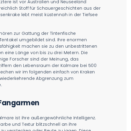
tztere ist vor Australien und Neuseeland
ichlich Stoff für Schauergeschichten aus der
esenkrake lebt meist küstennah in der Tiefsee
hören zur Gattung der Tintenfische
Tentakel umgebildet sind. Ihre enormen
fähigkeit machen sie zu den unbestrittenen
n eine Länge von bis zu drei Metern. Die
ige Forscher sind der Meinung, das
ziffern den Lebensraum der Kalmare bei 500
sprechen wir im folgenden einfach von Kraken
r wiederkehrende Abgrenzung zum
e.
n Fangarmen
lmare ist ihre außergewöhnliche Intelligenz.
arbe und Textur blitzschnell an ihre
u verstecken oder Beute zu jagen. Diese