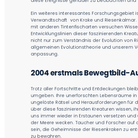
diese Ereignisse genauer zu beobachten und
Ein weiteres interessantes Forschungsgebiet i
Verwandtschaft von Krake und Riesenkalmar. 
mit anderen Tintenfischarten versuchen Wisse
Entwicklungslinien dieser faszinierenden Kreat
nicht nur zum Verständnis der Evolution von R
allgemeinen Evolutionstheorie und unserem Ve
anpassung.
2004 erstmals Bewegtbild-
Trotz aller Fortschritte und Entdeckungen ble
umgeben. Ihre unerforschten Lebensräume in 
ungelöste Rätsel und Herausforderungen für di
über diese faszinierenden Kreaturen wissen, i
uns immer wieder in Erstaunen versetzen und 
der Meere wecken. Taucher und Forscher auf d
sein, die Geheimnisse der Riesenkraken zu ent
zu bewahren.