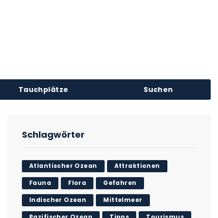
Tauchplätze
Suchen
Schlagwörter
Atlantischer Ozean
Attraktionen
Fauna
Flora
Gefahren
Indischer Ozean
Mittelmeer
Pazifischer Ozean
Tipps
Tourismus