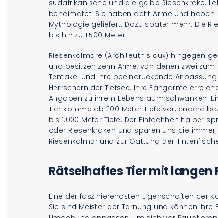
südafrikanische und die gelbe Riesenkrake. Le
beheimatet. Sie haben acht Arme und haben re
Mythologie geliefert. Dazu später mehr. Die Ri
bis hin zu 1.500 Meter.
Riesenkalmare (Architeuthis dux) hingegen ge
und besitzen zehn Arme, von denen zwei zum 
Tentakel und ihre beeindruckende Anpassungs
Herrschern der Tiefsee. Ihre Fangarme erreiche
Angaben zu ihrem Lebensraum schwanken. Ein
Tier komme ab 300 Meter Tiefe vor, andere be
bis 1.000 Meter Tiefe. Der Einfachheit halber 
oder Riesenkraken und sparen uns die imme
Riesenkalmar und zur Gattung der Tintenfisch
Rätselhaftes Tier mit lange
Eine der faszinierendsten Eigenschaften der Ka
Sie sind Meister der Tarnung und können ihre F
Umgebung anpassen, um sich vor Raubtieren z