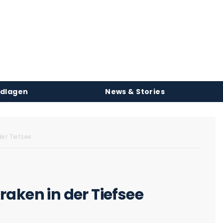
ndlagen
News & Stories
er Tiefsee
aken in der Tiefsee