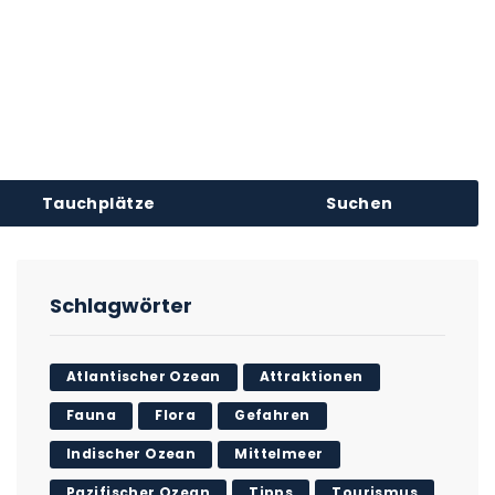
Tauchplätze
Suchen
Schlagwörter
Atlantischer Ozean
Attraktionen
Fauna
Flora
Gefahren
Indischer Ozean
Mittelmeer
Pazifischer Ozean
Tipps
Tourismus