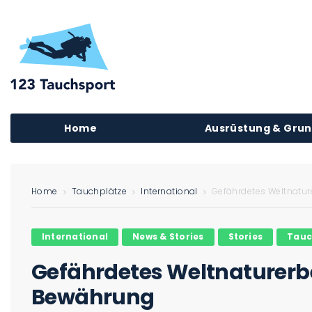
Home
Ausrüstung & Gru
Home
Tauchplätze
International
Gefährdetes Weltnatur
International
News & Stories
Stories
Tauc
Gefährdetes Weltnaturerbe?
Bewährung