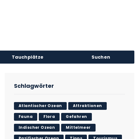
Tauchplätze
Suchen
Schlagwörter
Atlantischer Ozean
Attraktionen
Fauna
Flora
Gefahren
Indischer Ozean
Mittelmeer
Pazifischer Ozean
Tipps
Tourismus