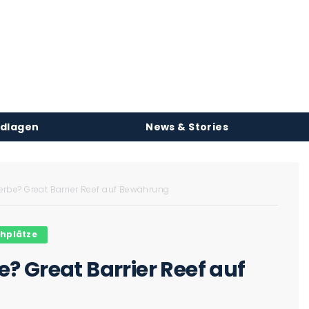
ndlagen
News & Stories
erbe? Great Barrier Reef auf Bewährung
hplätze
 Great Barrier Reef auf