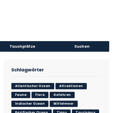
Tauchplätze
Suchen
Schlagwörter
Atlantischer Ozean
Attraktionen
Fauna
Flora
Gefahren
Indischer Ozean
Mittelmeer
Pazifischer Ozean
Tipps
Tourismus