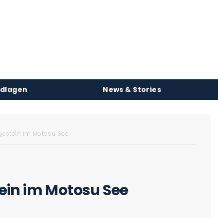
ndlagen
News & Stories
gestein im Motosu See
ein im Motosu See