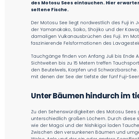
des Motosu Sees eintauchen. Hier erwarte
seltene Fische.
Der Motosu See liegt nordwestlich des Fuji in J
der Yamanakako, Saiko, Shojiko und der Kawa
damaligen Vulkanausbrüchen des Fuji. Im Mo
faszinierende Felsformationen des Lavagestei
Tauchgänge finden von Anfang Juli bis Ende A
Sichtweiten bis zu 15 Metern treffen Tauchspo
den Beutelwels, Karpfen und Schwarzbarsche. 
mit denen der See der tiefste der fünf Fuji-Seen
Unter Bäumen hindurch im tie
Zu den Sehenswürdigkeiten des Motosu Sees
unterschiedlich großen Löchern. Durch diese 
wie der Magoi und der Nishikigoi laden Tauche
Zwischen den versunkenen Bäumen und umge
Welse, Aale und der ein oder andere Segelfisc