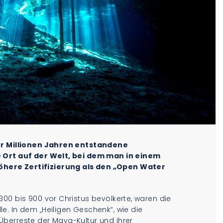
vor Millionen Jahren entstandene
e Ort auf der Welt, bei dem man in einem
here Zertifizierung als den „Open Water
00 bis 900 vor Christus bevölkerte, waren die
e. In dem „Heiligen Geschenk“, wie die
berreste der Maya-Kultur und ihrer