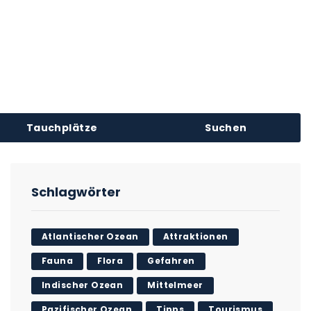
Tauchplätze
Suchen
Schlagwörter
Atlantischer Ozean
Attraktionen
Fauna
Flora
Gefahren
Indischer Ozean
Mittelmeer
Pazifischer Ozean
Tipps
Tourismus