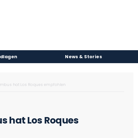
ndlagen
News & Stories
umbus hat Los Roques empfohlen
s hat Los Roques