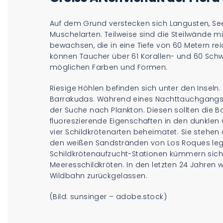
Auf dem Grund verstecken sich Langusten, Se
Muschelarten. Teilweise sind die Steilwände m
bewachsen, die in eine Tiefe von 60 Metern re
können Taucher über 61 Korallen- und 60 Sch
möglichen Farben und Formen.
Riesige Höhlen befinden sich unter den Inseln. 
Barrakudas. Während eines Nachttauchgangs
der Suche nach Plankton. Diesen sollten die Ba
fluoreszierende Eigenschaften in den dunklen
vier Schildkrötenarten beheimatet. Sie stehen 
den weißen Sandstränden von Los Roques legen
Schildkrötenaufzucht-Stationen kümmern sich
Meeresschildkröten. In den letzten 24 Jahren w
Wildbahn zurückgelassen.
(Bild: sunsinger – adobe.stock)