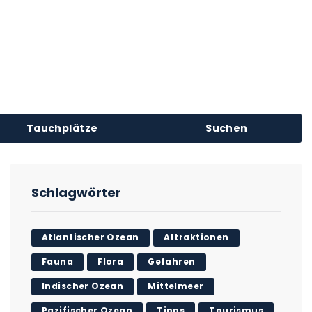
Tauchplätze
Suchen
Schlagwörter
Atlantischer Ozean
Attraktionen
Fauna
Flora
Gefahren
Indischer Ozean
Mittelmeer
Pazifischer Ozean
Tipps
Tourismus