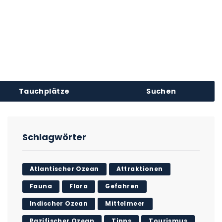
Tauchplätze
Suchen
Schlagwörter
Atlantischer Ozean
Attraktionen
Fauna
Flora
Gefahren
Indischer Ozean
Mittelmeer
Pazifischer Ozean
Tipps
Tourismus