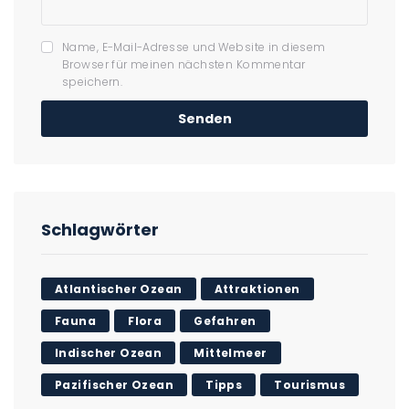
Name, E-Mail-Adresse und Website in diesem
Browser für meinen nächsten Kommentar
speichern.
Schlagwörter
Atlantischer Ozean
Attraktionen
Fauna
Flora
Gefahren
Indischer Ozean
Mittelmeer
Pazifischer Ozean
Tipps
Tourismus