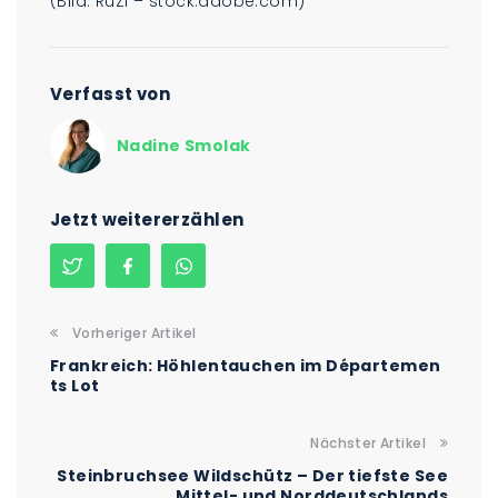
(Bild: RuZi – stock.adobe.com)
Verfasst von
Nadine Smolak
Jetzt weitererzählen
Vorheriger Artikel
Frankreich: Höhlentauchen im Départemen
ts Lot
Nächster Artikel
Steinbruchsee Wildschütz – Der tiefste See
Mittel- und Norddeutschlands