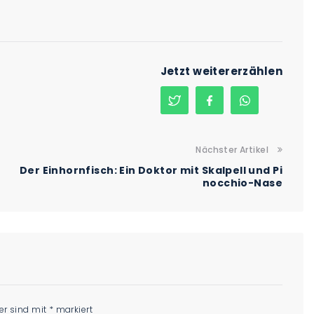
Jetzt weitererzählen
Nächster Artikel
Der Einhornfisch: Ein Doktor mit Skalpell und Pi
nocchio-Nase
der sind mit
*
markiert