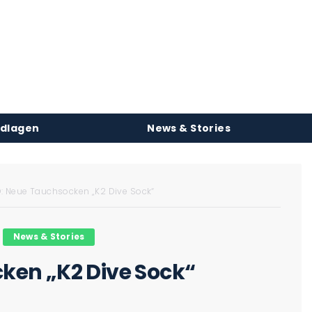
ndlagen
News & Stories
 Neue Tauchsocken „K2 Dive Sock“
News & Stories
en „K2 Dive Sock“