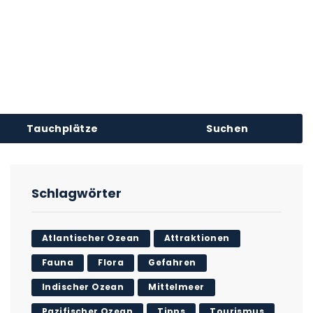
Tauchplätze
Suchen
Schlagwörter
Atlantischer Ozean
Attraktionen
Fauna
Flora
Gefahren
Indischer Ozean
Mittelmeer
Pazifischer Ozean
Tipps
Tourismus