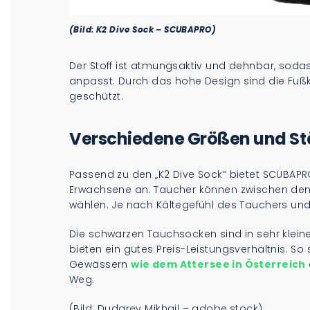
(Bild: K2 Dive Sock – SCUBAPRO)
Der Stoff ist atmungsaktiv und dehnbar, soda
anpasst. Durch das hohe Design sind die Fußk
geschützt.
Verschiedene Größen und St
Passend zu den „K2 Dive Sock“ bietet SCUBAPRO
Erwachsene an. Taucher können zwischen den S
wählen. Je nach Kältegefühl des Tauchers un
Die schwarzen Tauchsocken sind in sehr klein
bieten ein gutes Preis-Leistungsverhältnis. S
Gewässern
wie dem Attersee in Österreich
Weg.
(Bild: Dudarev Mikhail – adobe.stock)