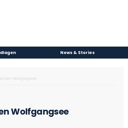
ndlagen
News & Stories
hischen Wolfgangsee
hen Wolfgangsee