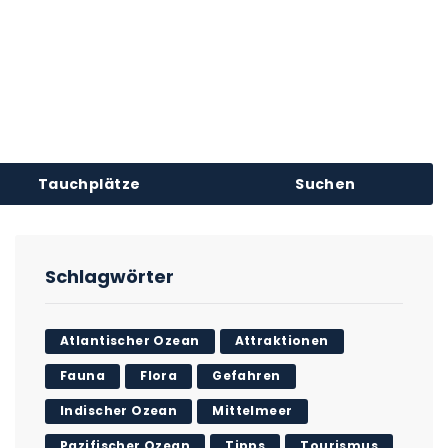
Tauchplätze
Suchen
Schlagwörter
Atlantischer Ozean
Attraktionen
Fauna
Flora
Gefahren
Indischer Ozean
Mittelmeer
Pazifischer Ozean
Tipps
Tourismus