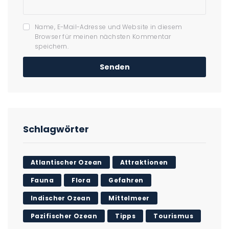
Name, E-Mail-Adresse und Website in diesem
Browser für meinen nächsten Kommentar
speichern.
Schlagwörter
Atlantischer Ozean
Attraktionen
Fauna
Flora
Gefahren
Indischer Ozean
Mittelmeer
Pazifischer Ozean
Tipps
Tourismus