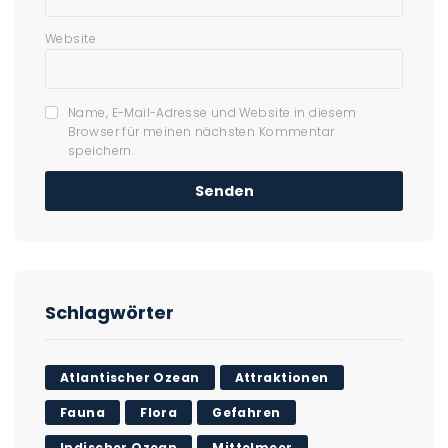
Website
Name, E-Mail-Adresse und Website in diesem
Browser für meinen nächsten Kommentar
speichern.
Schlagwörter
Atlantischer Ozean
Attraktionen
Fauna
Flora
Gefahren
Indischer Ozean
Mittelmeer