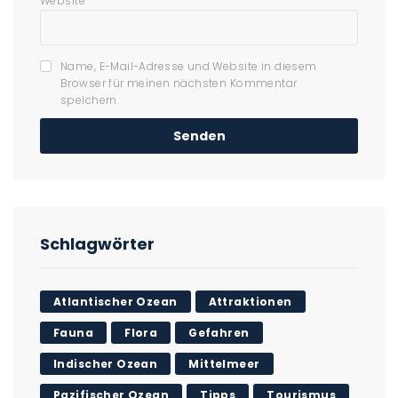
Website
Name, E-Mail-Adresse und Website in diesem
Browser für meinen nächsten Kommentar
speichern.
Schlagwörter
Atlantischer Ozean
Attraktionen
Fauna
Flora
Gefahren
Indischer Ozean
Mittelmeer
Pazifischer Ozean
Tipps
Tourismus