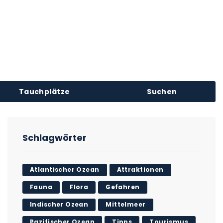
Tauchplätze
Suchen
Schlagwörter
Atlantischer Ozean
Attraktionen
Fauna
Flora
Gefahren
Indischer Ozean
Mittelmeer
Pazifischer Ozean
Tipps
Tourismus