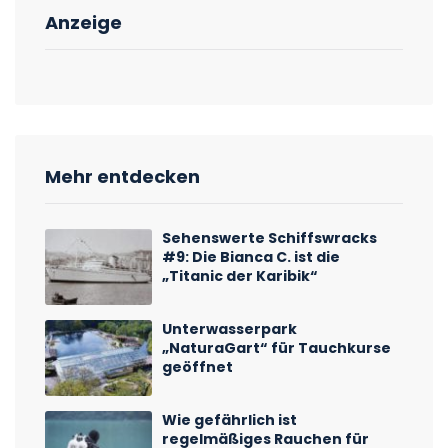
Anzeige
Mehr entdecken
Sehenswerte Schiffswracks
#9: Die Bianca C. ist die
„Titanic der Karibik“
Unterwasserpark
„NaturaGart“ für Tauchkurse
geöffnet
Wie gefährlich ist
regelmäßiges Rauchen für