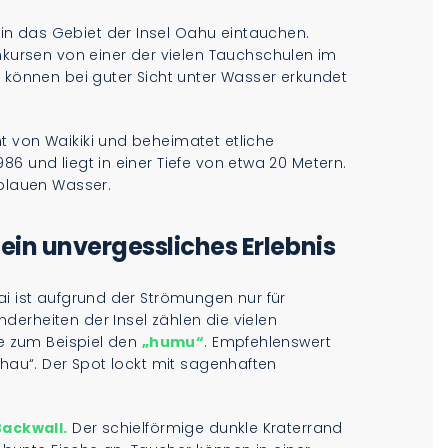
n das Gebiet der Insel Oahu eintauchen.
rsen von einer der vielen Tauchschulen im
s können bei guter Sicht unter Wasser erkundet
nt von Waikiki und beheimatet etliche
6 und liegt in einer Tiefe von etwa 20 Metern.
sblauen Wasser.
in unvergessliches Erlebnis
ai ist aufgrund der Strömungen nur für
erheiten der Insel zählen die vielen
ie zum Beispiel den
„humu“
. Empfehlenswert
ihau“. Der Spot lockt mit sagenhaften
Backwall.
Der schielförmige dunkle Kraterrand