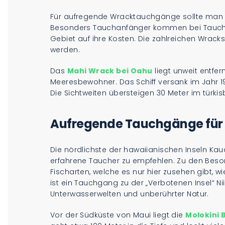
Für aufregende Wracktauchgänge sollte man i
Besonders Tauchanfänger kommen bei Tauchku
Gebiet auf ihre Kosten. Die zahlreichen Wrack
werden.
Das
Mahi Wrack bei Oahu
liegt unweit entfer
Meeresbewohner. Das Schiff versank im Jahr 198
Die Sichtweiten übersteigen 30 Meter im türki
Aufregende Tauchgänge für e
Die nördlichste der hawaiianischen Inseln Kau
erfahrene Taucher zu empfehlen. Zu den Besond
Fischarten, welche es nur hier zusehen gibt, w
ist ein Tauchgang zu der „Verbotenen Insel“ Ni
Unterwasserwelten und unberührter Natur.
Vor der Südküste von Maui liegt die
Molokini 