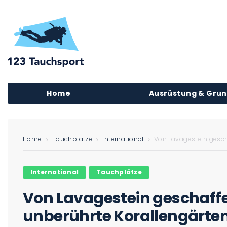
Home
Ausrüstung & Gru
Home
Tauchplätze
International
Von Lavagestein gesch
International
Tauchplätze
Von Lavagestein geschaff
unberührte Korallengärten