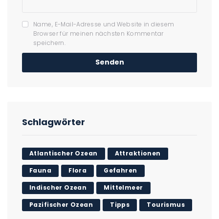
Name, E-Mail-Adresse und Website in diesem
Browser für meinen nächsten Kommentar
speichern.
Schlagwörter
Atlantischer Ozean
Attraktionen
Fauna
Flora
Gefahren
Indischer Ozean
Mittelmeer
Pazifischer Ozean
Tipps
Tourismus