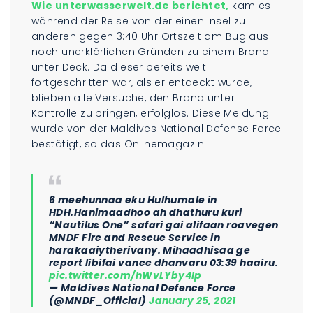
Wie unterwasserwelt.de berichtet,
kam es
während der Reise von der einen Insel zu
anderen gegen 3:40 Uhr Ortszeit am Bug aus
noch unerklärlichen Gründen zu einem Brand
unter Deck. Da dieser bereits weit
fortgeschritten war, als er entdeckt wurde,
blieben alle Versuche, den Brand unter
Kontrolle zu bringen, erfolglos. Diese Meldung
wurde von der Maldives National Defense Force
bestätigt, so das Onlinemagazin.
6 meehunnaa eku Hulhumale in
HDH.Hanimaadhoo ah dhathuru kuri
“Nautilus One” safari gai alifaan roavegen
MNDF Fire and Rescue Service in
harakaaiytherivany. Mihaadhisaa ge
report libifai vanee dhanvaru 03:39 haairu.
pic.twitter.com/hWvLYby4lp
— Maldives National Defence Force
(@MNDF_Official)
January 25, 2021