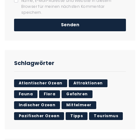
Name, E-Mail-Adresse und Website in diesem
Browser für meinen nächsten Kommentar
speichern.
Schlagwörter
Atlantischer Ozean
Attraktionen
Fauna
Flora
Gefahren
Indischer Ozean
Mittelmeer
Pazifischer Ozean
Tipps
Tourismus