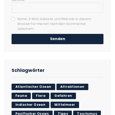
Name, E-Mail-Adresse und Website in diesem
Browser für meinen nächsten Kommentar
speichern.
Schlagwörter
Atlantischer Ozean
Attraktionen
Fauna
Flora
Gefahren
Indischer Ozean
Mittelmeer
Pazifischer Ozean
Tipps
Tourismus