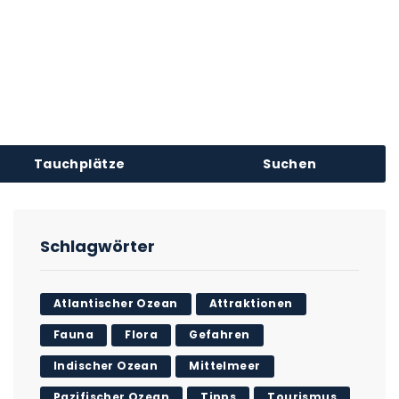
Tauchplätze
Suchen
Schlagwörter
Atlantischer Ozean
Attraktionen
Fauna
Flora
Gefahren
Indischer Ozean
Mittelmeer
Pazifischer Ozean
Tipps
Tourismus