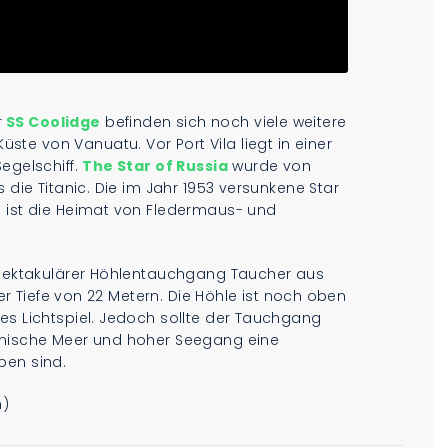
r
SS Coolidge
befinden sich noch viele weitere
e von Vanuatu. Vor Port Vila liegt in einer
egelschiff.
The Star of Russia
wurde von
 die Titanic. Die im Jahr 1953 versunkene Star
d ist die Heimat von Fledermaus- und
 spektakulärer Höhlentauchgang Taucher aus
ner Tiefe von 22 Metern. Die Höhle ist noch oben
es Lichtspiel. Jedoch sollte der Tauchgang
ürmische Meer und hoher Seegang eine
pen sind.
m)