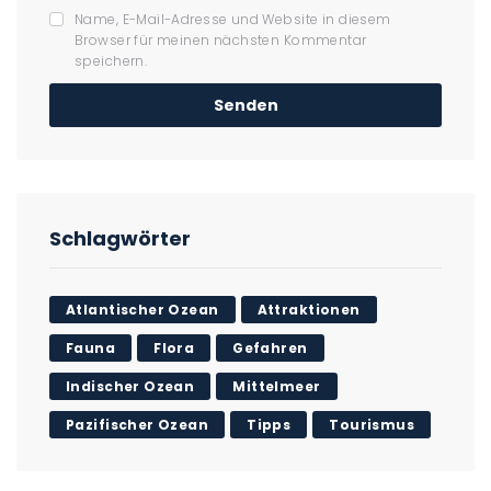
Name, E-Mail-Adresse und Website in diesem
Browser für meinen nächsten Kommentar
speichern.
Schlagwörter
Atlantischer Ozean
Attraktionen
Fauna
Flora
Gefahren
Indischer Ozean
Mittelmeer
Pazifischer Ozean
Tipps
Tourismus