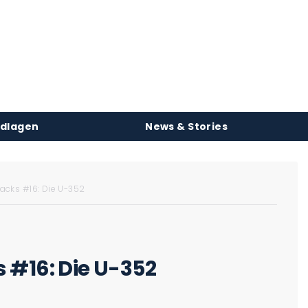
ndlagen
News & Stories
acks #16: Die U-352
 #16: Die U-352