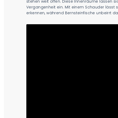
stehen weit offen. Diese Innenräume lassen si
Vergangenheit ein. Mit einem Schauder lässt 
erkennen, während Bernsteinfische unbeirrt 