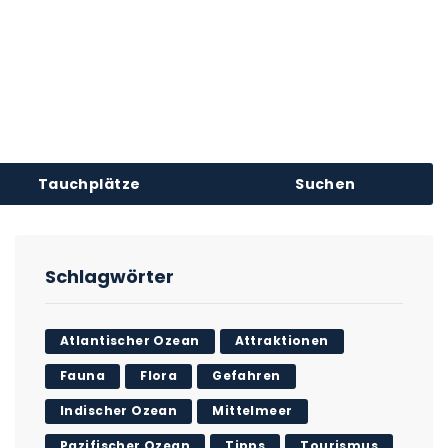
Tauchplätze
Suchen
Schlagwörter
Atlantischer Ozean
Attraktionen
Fauna
Flora
Gefahren
Indischer Ozean
Mittelmeer
Pazifischer Ozean
Tipps
Tourismus