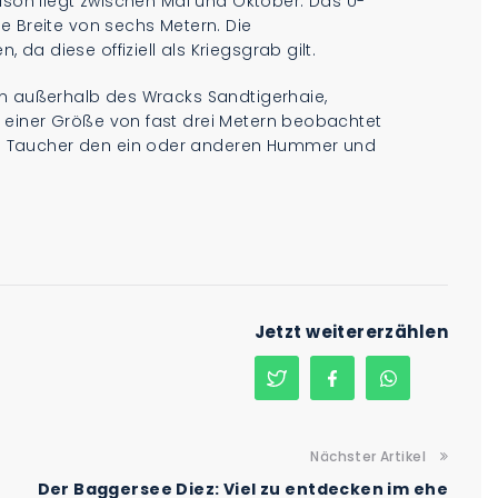
aison liegt zwischen Mai und Oktober. Das U-
e Breite von sechs Metern. Die
a diese offiziell als Kriegsgrab gilt.
en außerhalb des Wracks Sandtigerhaie,
 einer Größe von fast drei Metern beobachtet
 Taucher den ein oder anderen Hummer und
Jetzt weitererzählen
Nächster Artikel
Der Baggersee Diez: Viel zu entdecken im ehe