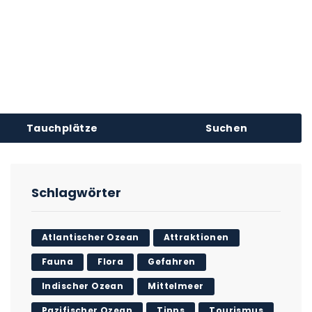
Tauchplätze
Suchen
Schlagwörter
Atlantischer Ozean
Attraktionen
Fauna
Flora
Gefahren
Indischer Ozean
Mittelmeer
Pazifischer Ozean
Tipps
Tourismus