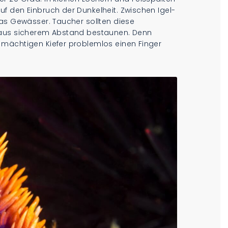
f den Einbruch der Dunkelheit. Zwischen Igel-
das Gewässer. Taucher sollten diese
 aus sicherem Abstand bestaunen. Denn
 mächtigen Kiefer problemlos einen Finger