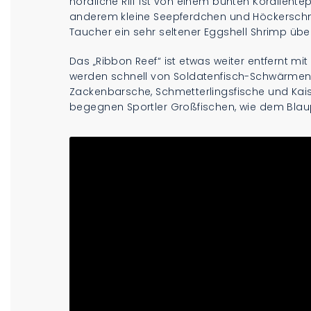
nördliche Riff ist von einem bunten Korallen
anderem kleine Seepferdchen und Höckersch
Taucher ein sehr seltener Eggshell Shrimp üb
Das „Ribbon Reef“ ist etwas weiter entfernt mi
werden schnell von Soldatenfisch-Schwärmen
Zackenbarsche, Schmetterlingsfische und Kai
begegnen Sportler Großfischen, wie dem Bla