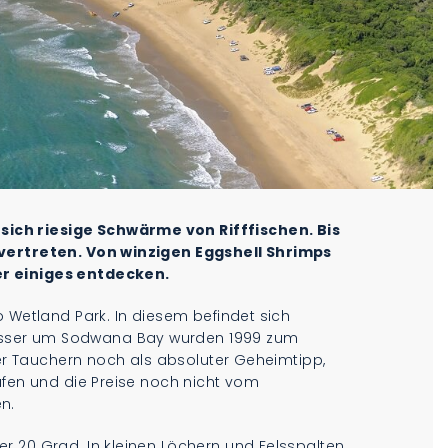
ich riesige Schwärme von Rifffischen. Bis
 vertreten. Von winzigen Eggshell Shrimps
r einiges entdecken.
o Wetland Park. In diesem befindet sich
sser um Sodwana Bay wurden 1999 zum
nter Tauchern noch als absoluter Geheimtipp,
ufen und die Preise noch nicht vom
n.
r 20 Grad. In kleinen Löchern und Felsspalten