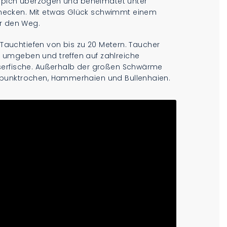
teppich überzogen und beheimatet unter
necken. Mit etwas Glück schwimmt einem
er den Weg.
t Tauchtiefen von bis zu 20 Metern. Taucher
 umgeben und treffen auf zahlreiche
serfische. Außerhalb der großen Schwärme
upunktrochen, Hammerhaien und Bullenhaien.