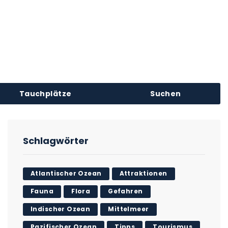
Tauchplätze
Suchen
Schlagwörter
Atlantischer Ozean
Attraktionen
Fauna
Flora
Gefahren
Indischer Ozean
Mittelmeer
Pazifischer Ozean
Tipps
Tourismus