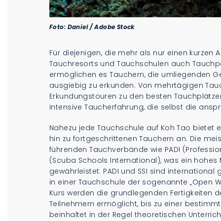
Foto: Daniel / Adobe Stock
Für diejenigen, die mehr als nur einen kurzen A
Tauchresorts und Tauchschulen auch Tauchpa
ermöglichen es Tauchern, die umliegenden G
ausgiebig zu erkunden. Von mehrtägigen Tauch
Erkundungstouren zu den besten Tauchplätzen
intensive Taucherfahrung, die selbst die anspr
Nahezu jede Tauchschule auf Koh Tao bietet ei
hin zu fortgeschrittenen Tauchern an. Die me
führenden Tauchverbände wie PADI (Professiona
(Scuba Schools International), was ein hohes 
gewährleistet. PADI und SSI sind international
in einer Tauchschule der sogenannte „Open Wa
Kurs werden die grundlegenden Fertigkeiten d
Teilnehmern ermöglicht, bis zu einer bestimmt
beinhaltet in der Regel theoretischen Unterri