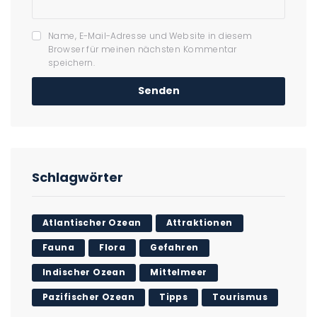
Name, E-Mail-Adresse und Website in diesem
Browser für meinen nächsten Kommentar
speichern.
Schlagwörter
Atlantischer Ozean
Attraktionen
Fauna
Flora
Gefahren
Indischer Ozean
Mittelmeer
Pazifischer Ozean
Tipps
Tourismus