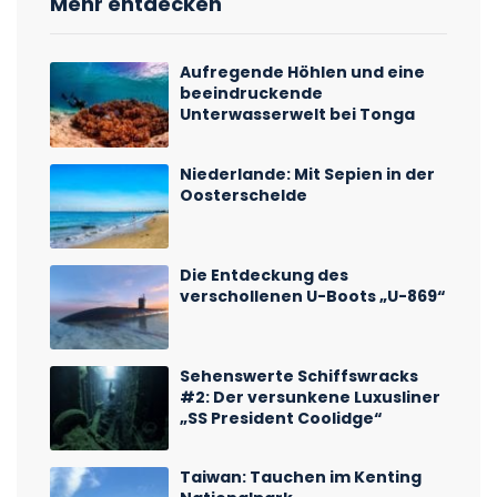
Mehr entdecken
Aufregende Höhlen und eine
beeindruckende
Unterwasserwelt bei Tonga
Niederlande: Mit Sepien in der
Oosterschelde
Die Entdeckung des
verschollenen U-Boots „U-869“
Sehenswerte Schiffswracks
#2: Der versunkene Luxusliner
„SS President Coolidge“
Taiwan: Tauchen im Kenting