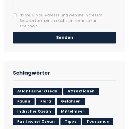
Name, E-Mail-Adresse und Website in diesem
Browser für meinen nächsten Kommentar
speichern.
Schlagwörter
Atlantischer Ozean
Attraktionen
Fauna
Flora
Gefahren
Indischer Ozean
Mittelmeer
Pazifischer Ozean
Tipps
Tourismus