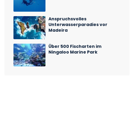
Anspruchsvolles
Unterwasserparadies vor
Madeira
Über 500 Fischarten im
Ningaloo Marine Park