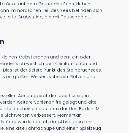
nitblöcke auf dem Grund des Sees. Neben
ahn im nördlichen Teil des Sees befinden sich
ei alte Grabsteine, die mit Tausendblatt
en
n, kleinen Krebstierchen und dem ein oder
efindet sich westlich der Steinformation und
. Dies ist der tiefste Punkt des Steinbruchsees.
t von großen Welsen, scheuen Plötzen und
peziellen Absauggerät den überflüssigen
erden weitere Schienen freigelegt und alte
elikte erscheinen aus dem dunklen Boden. Mit
e Sichtweiten verbessert. Momentan
undstücke werden durch das Absaugen ans
le eine alte Fahrradhupe und einen Spielzeug-