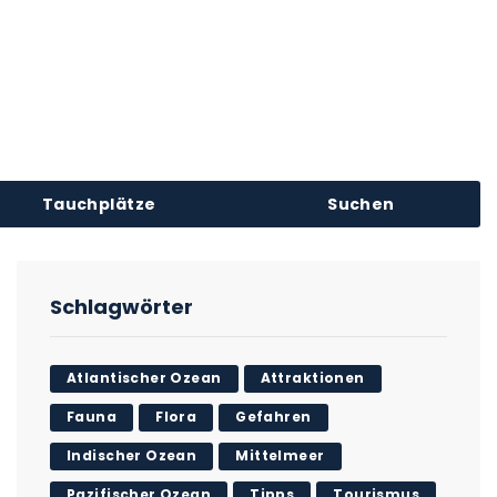
Tauchplätze
Suchen
Schlagwörter
Atlantischer Ozean
Attraktionen
Fauna
Flora
Gefahren
Indischer Ozean
Mittelmeer
Pazifischer Ozean
Tipps
Tourismus