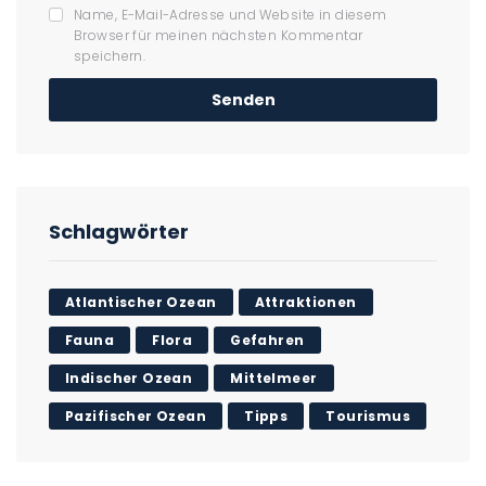
Name, E-Mail-Adresse und Website in diesem
Browser für meinen nächsten Kommentar
speichern.
Schlagwörter
Atlantischer Ozean
Attraktionen
Fauna
Flora
Gefahren
Indischer Ozean
Mittelmeer
Pazifischer Ozean
Tipps
Tourismus