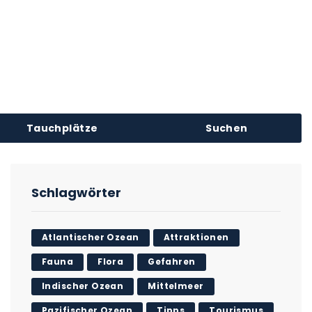
Tauchplätze
Suchen
Schlagwörter
Atlantischer Ozean
Attraktionen
Fauna
Flora
Gefahren
Indischer Ozean
Mittelmeer
Pazifischer Ozean
Tipps
Tourismus