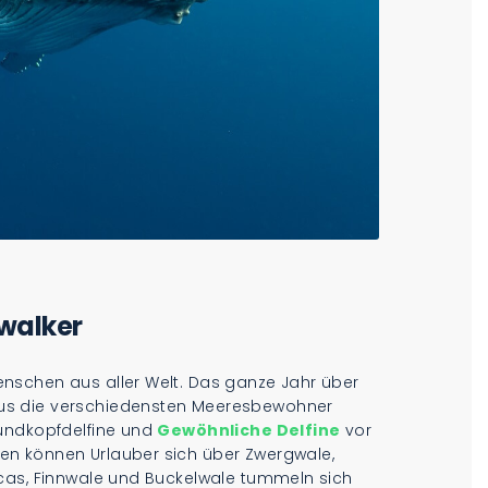
ywalker
nschen aus aller Welt. Das ganze Jahr über
us die verschiedensten Meeresbewohner
Rundkopfdelfine und
Gewöhnliche Delfine
vor
n können Urlauber sich über Zwergwale,
cas, Finnwale und Buckelwale tummeln sich